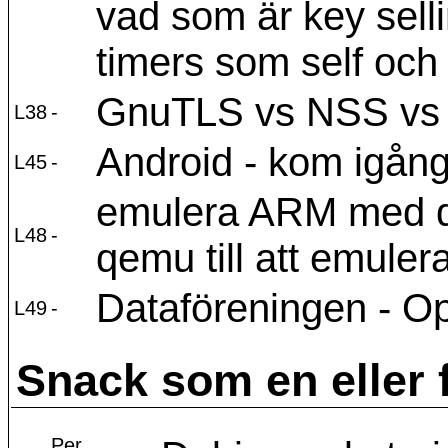
vad som är key selli
timers som self och 
GnuTLS vs NSS vs
L38
-
Android - kom igån
L45
-
emulera ARM med q
L48
-
qemu till att emulera
Dataföreningen - Op
L49
-
Snack som en eller f
Per