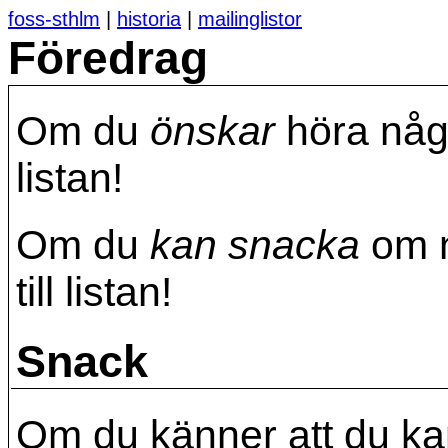
foss-sthlm
|
historia
|
mailinglistor
Föredrag
Om du
önskar
höra någo
listan!
Om du
kan snacka
om n
till listan!
Snack
Om du känner att du ka