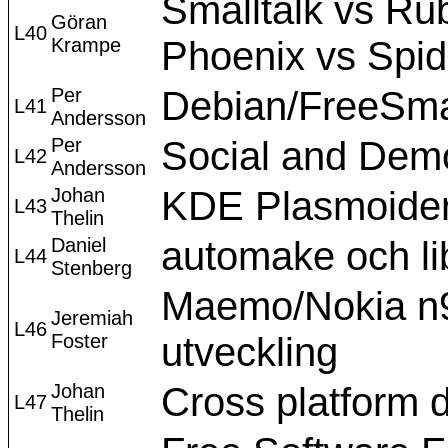
Smalltalk vs Ru
Göran
L40
Krampe
Phoenix vs Spi
Per
Debian/FreeSm
L41
Andersson
Per
Social and Demo
L42
Andersson
Johan
KDE Plasmoide
L43
Thelin
Daniel
automake och li
L44
Stenberg
Maemo/Nokia n9
Jeremiah
L46
Foster
utveckling
Johan
Cross platform
L47
Thelin