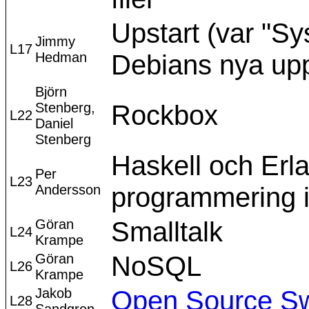
Upstart (var "Sy
Jimmy
L17
Hedman
Debians nya upp
Björn
Stenberg,
Rockbox
L22
Daniel
Stenberg
Haskell och Erlan
Per
L23
Andersson
programmering i
Göran
Smalltalk
L24
Krampe
Göran
NoSQL
L26
Krampe
Jakob
Open Source S
L28