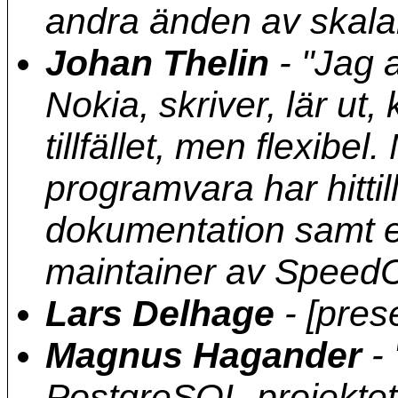
andra änden av skalan
Johan Thelin
-
"Jag 
Nokia, skriver, lär ut
tillfället, men flexibel
programvara har hittil
dokumentation samt e
maintainer av SpeedC
Lars Delhage
- [prese
Magnus Hagander
-
PostgreSQL-projektet 