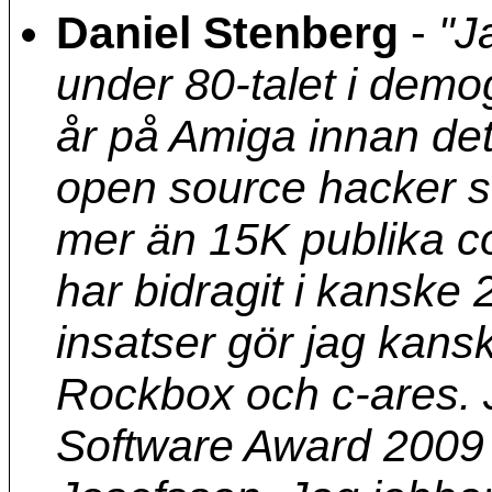
Daniel Stenberg
-
"J
under 80-talet i demo
år på Amiga innan det
open source hacker se
mer än 15K publika co
har bidragit i kanske 
insatser gör jag kans
Rockbox och c-ares. J
Software Award 2009