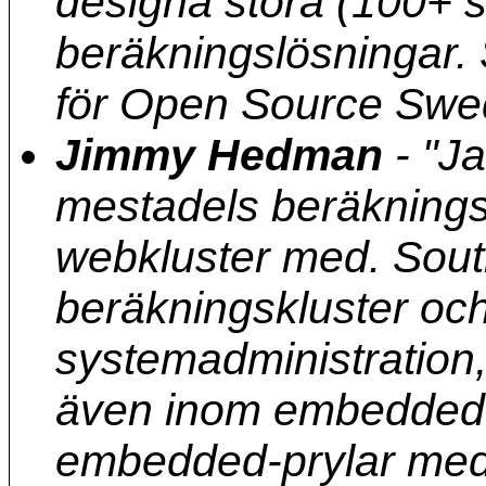
designa stora (100+ 
beräkningslösningar. 
för Open Source Swe
Jimmy Hedman
-
"Ja
mestadels beräkningsk
webkluster med. South
beräkningskluster och
systemadministration,
även inom embedded Li
embedded-prylar med