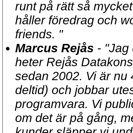
runt på rätt så mycke
håller föredrag och 
friends. "
Marcus Rejås
-
"Jag 
heter Rejås Datakonsu
sedan 2002. Vi är nu 
deltid) och jobbar ute
programvara. Vi publi
om det är på gång, men 
kunder släpper vi under