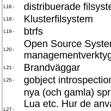
distribuerade filsys
L16
-
Klusterfilsystem
L18
-
btrfs
L19
-
Open Source Syste
L20
-
managementverkty
Brandväggar
L21
-
gobject introspectio
L25
-
nya (och gamla) sp
Lua etc. Hur de an
L27
-