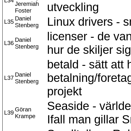
L34
Jeremiah
utveckling
Foster
Daniel
Linux drivers - 
L35
Stenberg
licenser - de v
Daniel
L36
Stenberg
hur de skiljer sig
betald - sätt att
Daniel
betalning/foreta
L37
Stenberg
projekt
Seaside - värld
Göran
L39
Krampe
Ifall man gillar S