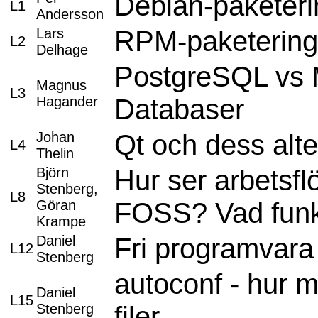
Debian-paketeri
L1
Andersson
Lars
RPM-paketering
L2
Delhage
PostgreSQL vs 
Magnus
L3
Hagander
Databaser
Johan
Qt och dess alte
L4
Thelin
Björn
Hur ser arbetsf
Stenberg,
L8
Göran
FOSS? Vad fun
Krampe
Daniel
Fri programvara
L12
Stenberg
autoconf - hur m
Daniel
L15
Stenberg
filer