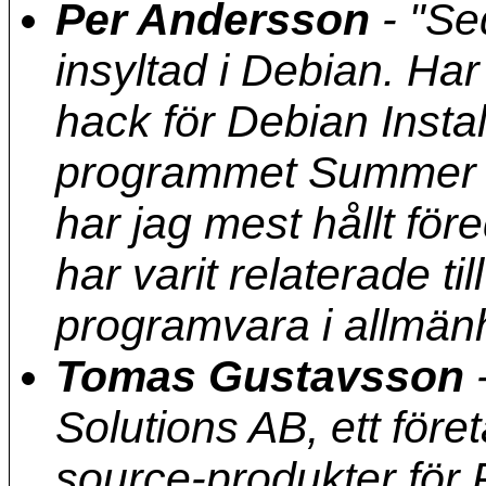
Per Andersson
-
"Sed
insyltad i Debian. Har
hack för Debian Insta
programmet Summer o
har jag mest hållt f
har varit relaterade ti
programvara i allmänh
Tomas Gustavsson
Solutions AB, ett för
source-produkter för P