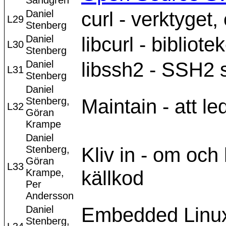
Sandgren
Daniel
curl - verktyget
L29
Stenberg
Daniel
libcurl - bibliote
L30
Stenberg
Daniel
libssh2 - SSH2 
L31
Stenberg
Daniel
Stenberg,
Maintain - att l
L32
Göran
Krampe
Daniel
Stenberg,
Kliv in - om och 
Göran
L33
Krampe,
källkod
Per
Andersson
Daniel
Embedded Linux 
Stenberg,