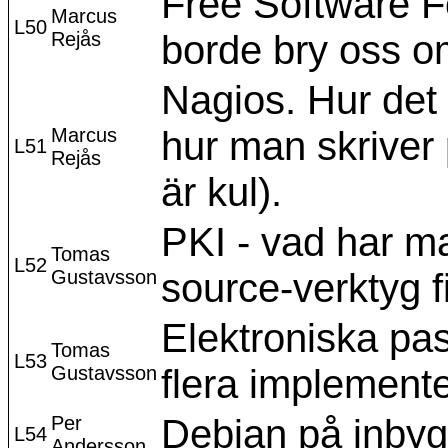
Free Software F
Marcus
L50
Rejås
borde bry oss o
Nagios. Hur det
Marcus
hur man skriver p
L51
Rejås
är kul).
PKI - vad har ma
Tomas
L52
Gustavsson
source-verktyg f
Elektroniska pa
Tomas
L53
Gustavsson
flera implement
Per
Debian på inby
L54
Andersson