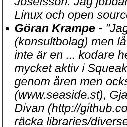
Josefsson. Jag jobbar
Linux och open sourc
Göran Krampe
-
"Ja
(konsultbolag) men låt 
inte är en ... kodare he
mycket aktiv i Squea
genom åren men ock
(www.seaside.st), Gja
Divan (http://github.
räcka libraries/divers