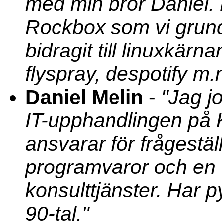
med min bror Daniel.
Rockbox som vi grun
bidragit till linuxkärn
flyspray, despotify m.
Daniel Melin
-
"Jag j
IT-upphandlingen på 
ansvarar för frågestä
programvaror och en 
konsulttjänster. Har
90-tal."