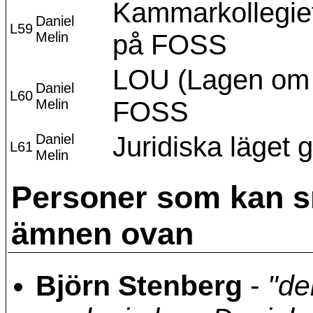
Kammarkollegiet
Daniel
L59
Melin
på FOSS
LOU (Lagen om O
Daniel
L60
Melin
FOSS
Daniel
Juridiska läget
L61
Melin
Personer som kan sn
ämnen ovan
Björn Stenberg
-
"de