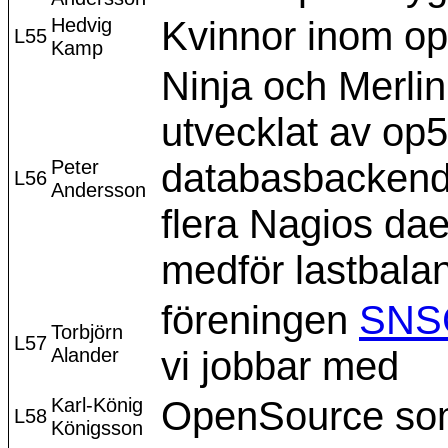
Hedvig
Kvinnor inom o
L55
Kamp
Ninja och Merlin
utvecklat av op5
Peter
databasbackend t
L56
Andersson
flera Nagios da
medför lastbala
föreningen
SNS
Torbjörn
L57
Alander
vi jobbar med
Karl-König
OpenSource som
L58
Königsson