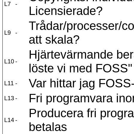
L7
-
Licensierade?
Trådar/processer/c
L9
-
att skala?
Hjärtevärmande berä
L10
-
löste vi med FOSS"
Var hittar jag FOSS
L11
-
Fri programvara ino
L13
-
Producera fri progr
L14
-
betalas