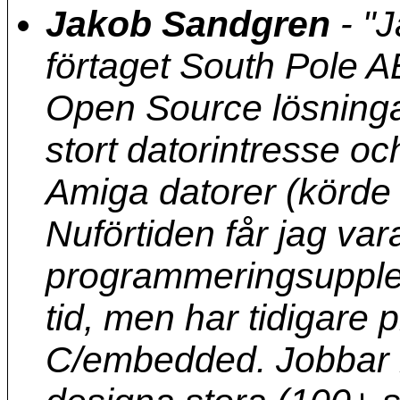
Jakob Sandgren
-
"J
förtaget South Pole 
Open Source lösninga
stort datorintresse oc
Amiga datorer (körde
Nuförtiden får jag vara
programmeringsupplev
tid, men har tidigare
C/embedded. Jobbar 